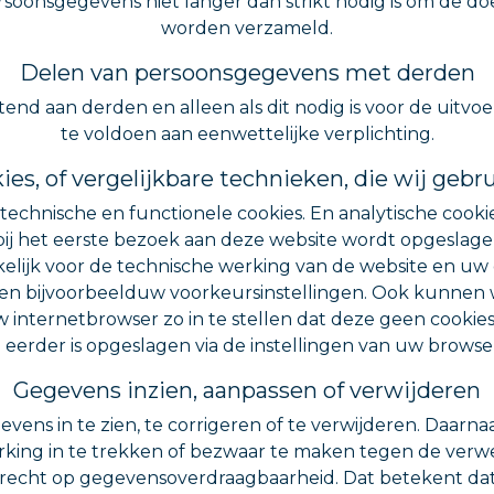
rsoonsgegevens niet langer dan strikt nodig is om de d
worden verzameld.
Delen van persoonsgegevens met derden
uitend aan derden en alleen als dit nodig is voor de ui
te voldoen aan eenwettelijke verplichting.
ies, of vergelijkbare technieken, die wij gebr
n technische en functionele cookies. En analytische cook
 bij het eerste bezoek aan deze website wordt opgesla
akelijk voor de technische werking van de website en u
n bijvoorbeelduw voorkeursinstellingen. Ook kunnen wi
 internetbrowser zo in te stellen dat deze geen cookies
e eerder is opgeslagen via de instellingen van uw browse
Gegevens inzien, aanpassen of verwijderen
ens in te zien, te corrigeren of te verwijderen. Daarn
ing in te trekken of bezwaar te maken tegen de ver
t recht op gegevensoverdraagbaarheid. Dat betekent da